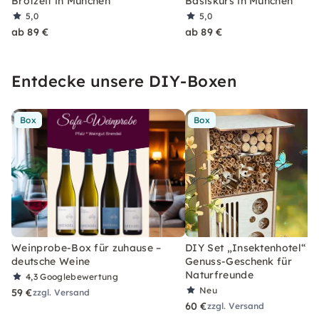
Brotzeit in München
Basiskurs in München
5,0
5,0
ab 89 €
ab 89 €
Entdecke unsere DIY-Boxen
Box
Box
Weinprobe-Box für zuhause –
DIY Set „Insektenhotel“ –
deutsche Weine
Genuss-Geschenk für
Naturfreunde
4,3
Googlebewertung
Neu
59 €
zzgl. Versand
60 €
zzgl. Versand