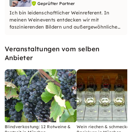
Geprüfter Partner
Ich bin leidenschaftlicher Weinreferent. In
meinen Weinevents entdecken wir mit
faszinierenden Bildern und außergewöhnlichen
Weinen die schönsten Weinregionen – eine
Reise für Kopf, Herz und Gaumen. Mein Ziel:
Veranstaltungen vom selben
Wissen, Unterhaltung und unvergesslicher
Genuss mit einer Prise Abenteuer!
Anbieter
Blindverkostung: 12 Rotweine &
Wein riechen & schmecken