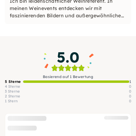
Ich bin leidenschaftlicher Weinreferent. In
meinen Weinevents entdecken wir mit
faszinierenden Bildern und außergewöhnlichen
Weinen die schönsten Weinregionen – eine
Reise für Kopf, Herz und Gaumen. Mein Ziel:
Wissen, Unterhaltung und unvergesslicher
Genuss mit einer Prise Abenteuer!
5.0
Basierend auf 1 Bewertung
5 Sterne
1
4 Sterne
0
3 Sterne
0
2 Sterne
0
1 Stern
0