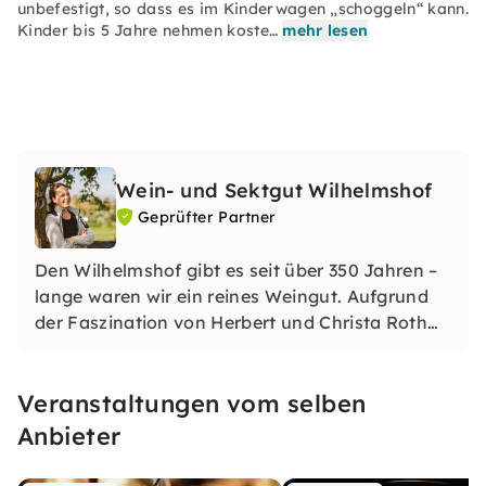
unbefestigt, so dass es im Kinderwagen „schoggeln“ kann.
Kinder bis 5 Jahre nehmen koste…
mehr lesen
Wein- und Sektgut Wilhelmshof
Geprüfter Partner
Den Wilhelmshof gibt es seit über 350 Jahren –
lange waren wir ein reines Weingut. Aufgrund
der Faszination von Herbert und Christa Roth
für schäumenden Wein sind wir seit den 70er
Jahren auch ein renommiertes Sektgut und
Veranstaltungen vom selben
produzieren charakterstarke Winzersekte nach
der méthode champenoise.
Anbieter