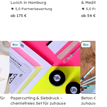
Lunch in Hamburg
& Meditation
5,0
Partnerbewertung
5,0
Partner
ab 175 €
ab 54 €
Box
Box
für
Papercutting & Siebdruck –
Beton-Ostera
chemiefreies Set für zuhause
zuhause mit A