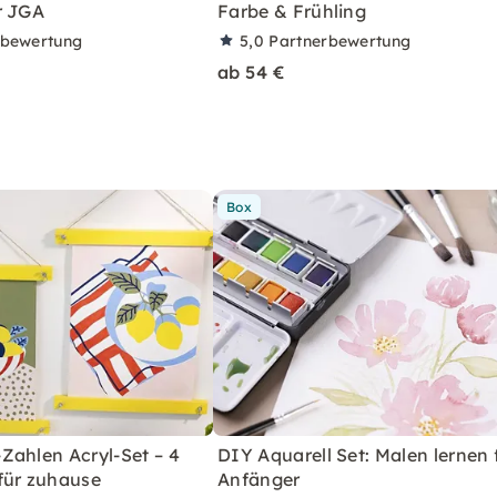
r JGA
Farbe & Frühling
rbewertung
5,0
Partnerbewertung
ab 54 €
Box
Zahlen Acryl-Set – 4
DIY Aquarell Set: Malen lernen 
für zuhause
Anfänger