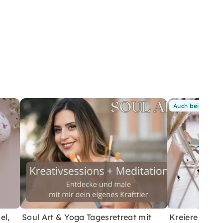
Auch bei Dir
el,
Soul Art & Yoga Tagesretreat mit
Kreiere Dein