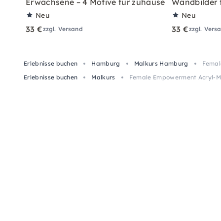
Erwachsene – 4 Motive für zuhause
Wandbilder 
Neu
Neu
33 €
33 €
zzgl. Versand
zzgl. Vers
Erlebnisse buchen
Hamburg
Malkurs Hamburg
Femal
Erlebnisse buchen
Malkurs
Female Empowerment Acryl-Ma