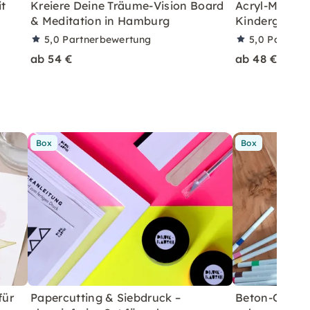
it
Kreiere Deine Träume-Vision Board
Acryl-Malkur
& Meditation in Hamburg
Kindergeburt
5,0
Partnerbewertung
5,0
Partner
ab 54 €
ab 48 €
Box
Box
für
Papercutting & Siebdruck –
Beton-Ostera