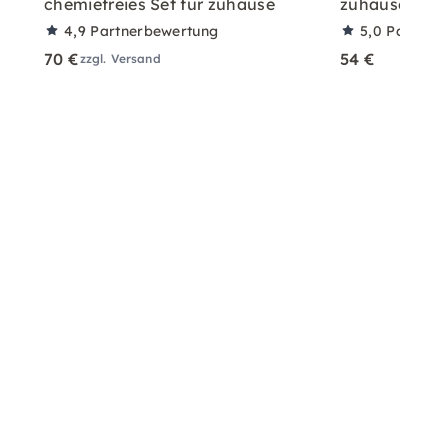
chemiefreies Set für zuhause
zuhause mit A
4,9
Partnerbewertung
5,0
Partner
70 €
54 €
zzgl. Versand