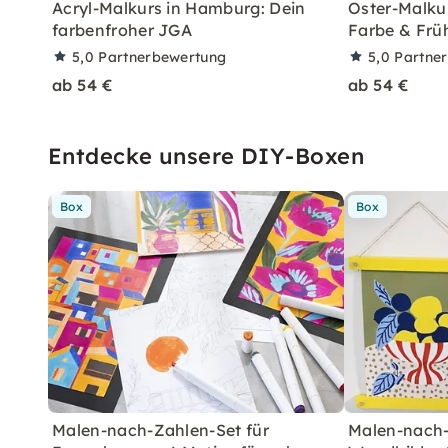
Acryl-Malkurs in Hamburg: Dein
Oster-Malkur
farbenfroher JGA
Farbe & Frü
5,0
Partnerbewertung
5,0
Partne
ab 54 €
ab 54 €
Entdecke unsere DIY-Boxen
Box
Box
Malen-nach-Zahlen-Set für
Malen-nach-