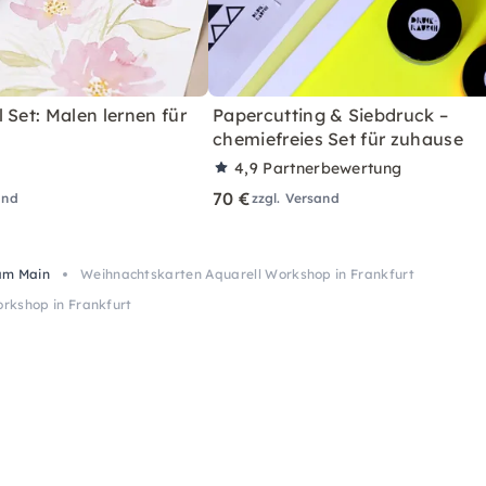
 Set: Malen lernen für
Papercutting & Siebdruck –
chemiefreies Set für zuhause
4,9
Partnerbewertung
70 €
and
zzgl. Versand
am Main
Weihnachtskarten Aquarell Workshop in Frankfurt
rkshop in Frankfurt