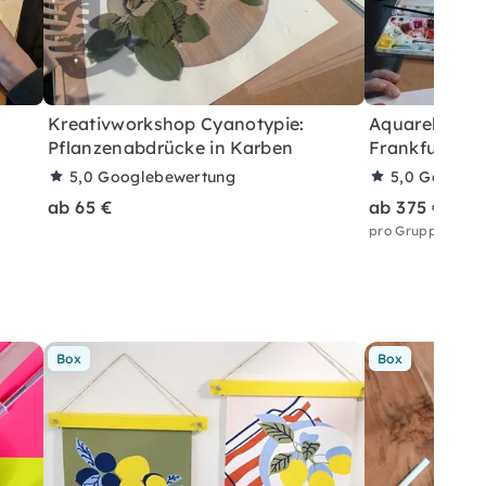
Kreativworkshop Cyanotypie:
Aquarell & C
Pflanzenabdrücke in Karben
Frankfurt
5,0
Googlebewertung
5,0
Googleb
ab 65 €
ab 375 €
pro Gruppe bis 5
Box
Box