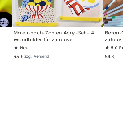
Malen-nach-Zahlen Acryl-Set – 4
Beton-Ostera
Wandbilder für zuhause
zuhause mit A
Neu
5,0
Partner
33 €
54 €
zzgl. Versand