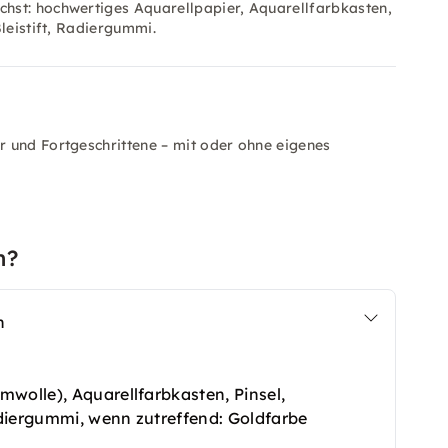
hst: hochwertiges Aquarellpapier, Aquarellfarbkasten,
leistift, Radiergummi.
 und Fortgeschrittene – mit oder ohne eigenes
n?
n
mwolle), Aquarellfarbkasten, Pinsel,
Radiergummi, wenn zutreffend: Goldfarbe