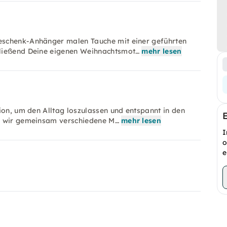
eschenk-Anhänger malen Tauche mit einer geführten
hließend Deine eigenen Weihnachtsmot…
mehr lesen
ion, um den Alltag loszulassen und entspannt in den
en wir gemeinsam verschiedene M…
mehr lesen
I
o
e