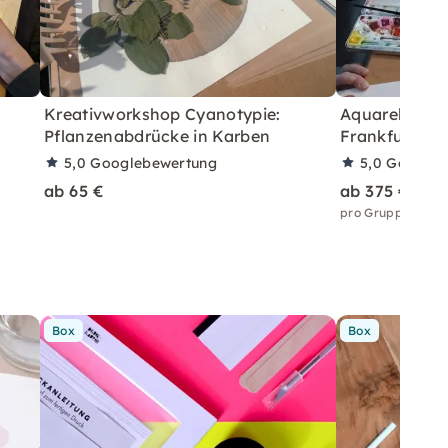
Kreativworkshop Cyanotypie:
Aquarell & C
Pflanzenabdrücke in Karben
Frankfurt
5,0
Googlebewertung
5,0
Googleb
ab 65 €
ab 375 €
pro Gruppe bis 5
Box
Box