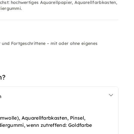
hst: hochwertiges Aquarellpapier, Aquarellfarbkasten,
adiergummi.
 und Fortgeschrittene – mit oder ohne eigenes
n?
n
mwolle), Aquarellfarbkasten, Pinsel,
Radiergummi, wenn zutreffend: Goldfarbe