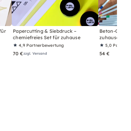
für
Papercutting & Siebdruck –
Beton-Ostera
chemiefreies Set für zuhause
zuhause mit A
4,9
Partnerbewertung
5,0
Partner
70 €
54 €
zzgl. Versand