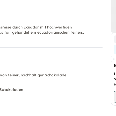
ksreise durch Ecuador mit hochwertigen
aus fair gehandeltem ecuadorianischen feinen…
I
 von feiner, nachhaltiger Schokolade
o
e
 Schokoladen