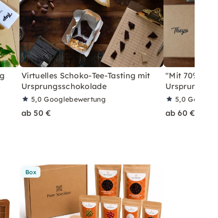
ng
Virtuelles Schoko-Tee-Tasting mit
"Mit 70% um d
Ursprungsschokolade
Ursprungssc
5,0
Googlebewertung
5,0
Googleb
ab 50 €
ab 60 €
Box