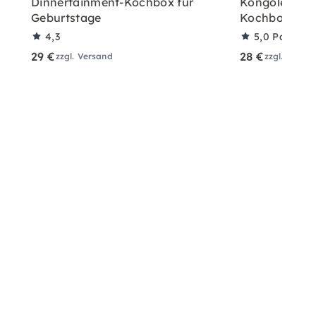
Dinnertainment-Kochbox für
Kongolesisch
Geburtstage
Kochbox für 
4,3
5,0
Partner
29 €
28 €
zzgl. Versand
zzgl. Versa