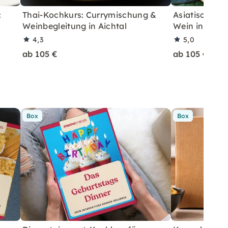
:
Thai-Kochkurs: Currymischung &
Asiatischer K
Weinbegleitung in Aichtal
Wein in Aicht
4,3
5,0
ab 105 €
ab 105 €
Box
Box