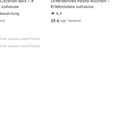
 Cocktail-Box – 4
Interaktives Pasta-Kochen –
r zuhause
Erlebnisbox zuhause
rbewertung
4,3
29 €
and
zzgl. Versand
htal: Genuss ohne Fleisch
htal: Genuss ohne Fleisch