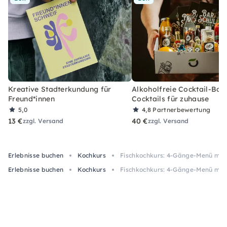
Kreative Stadterkundung für
Alkoholfreie Cocktail-Box
Freund*innen
Cocktails für zuhause
5,0
4,8
Partnerbewertung
13 €
40 €
zzgl. Versand
zzgl. Versand
Erlebnisse buchen
Kochkurs
Fischkochkurs: 4-Gänge-Menü mit W
Erlebnisse buchen
Kochkurs
Fischkochkurs: 4-Gänge-Menü mit W