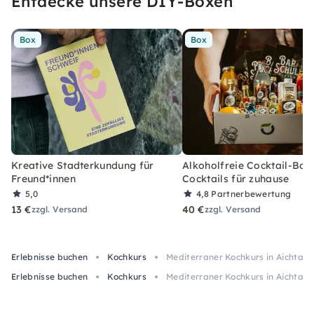
Entdecke unsere DIY-Boxen
Box
Box
Kreative Stadterkundung für
Alkoholfreie Cocktail-Box
Freund*innen
Cocktails für zuhause
5,0
4,8
Partnerbewertung
13 €
40 €
zzgl. Versand
zzgl. Versand
Erlebnisse buchen
Kochkurs
Mediterraner Kochkurs in Aichtal 
Erlebnisse buchen
Kochkurs
Mediterraner Kochkurs in Aichtal 