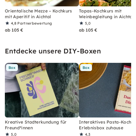
Orientalische Mezze – Kochkurs
Tapas-Kochkurs mit
mit Aperitif in Aichtal
Weinbegleitung in Aichtal
4,8
Partnerbewertung
5,0
ab 105 €
ab 105 €
Entdecke unsere DIY-Boxen
Box
Box
Kreative Stadterkundung für
Interaktives Pasta-Kochen
Freund*innen
Erlebnisbox zuhause
5,0
4,3