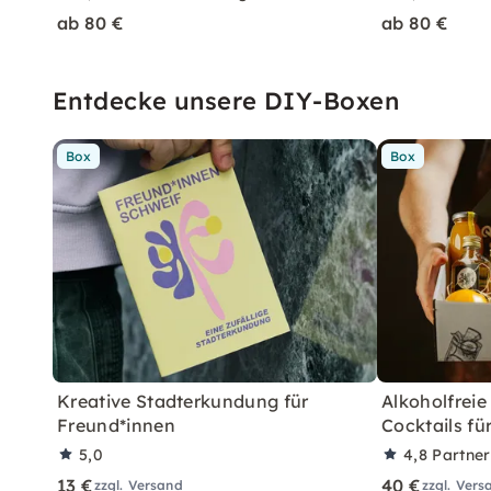
ab 80 €
ab 80 €
Entdecke unsere DIY-Boxen
Box
Box
Kreative Stadterkundung für
Alkoholfreie
Freund*innen
Cocktails fü
5,0
4,8
Partne
13 €
40 €
zzgl. Versand
zzgl. Vers