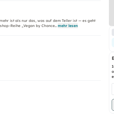
ehr ist als nur das, was auf dem Teller ist — es geht
rkshop-Reihe „Vegan by Chance…
mehr lesen
I
o
e