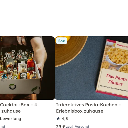
Box
 Cocktail-Box – 4
Interaktives Pasta-Kochen –
r zuhause
Erlebnisbox zuhause
rbewertung
4,3
29 €
and
zzgl. Versand