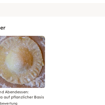
er
nd Abendessen:
ta auf pflanzlicher Basis
rbewertung