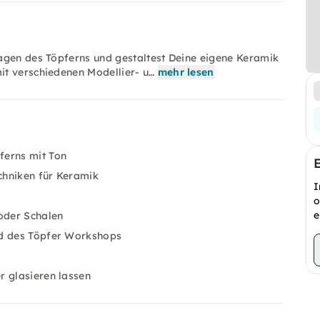
agen des Töpferns und gestaltest Deine eigene Keramik
it verschiedenen Modellier- u…
mehr lesen
ferns mit Ton
chniken für Keramik
I
o
e
 oder Schalen
nd des Töpfer Workshops
r glasieren lassen