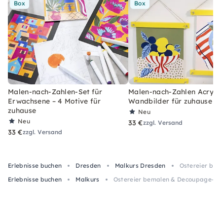
Box
Box
Malen-nach-Zahlen-Set für
Malen-nach-Zahlen Acryl-S
Erwachsene – 4 Motive für
Wandbilder für zuhause
zuhause
Neu
Neu
33 €
zzgl. Versand
33 €
zzgl. Versand
Erlebnisse buchen
Dresden
Malkurs Dresden
Ostereier be
Erlebnisse buchen
Malkurs
Ostereier bemalen & Decoupage-W