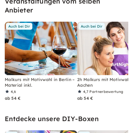
Veranstaltungen vom selben
jedermann, ob Anfänger oder Fortgeschrittener.
Anbieter
Auch bei Dir
Auch bei Dir
Malkurs mit Motivwahl in Berlin –
2h Malkurs mit Motivwahl 
Material inkl.
Aachen
4,6
4,7
Partnerbewertung
ab 54 €
ab 54 €
Entdecke unsere DIY-Boxen