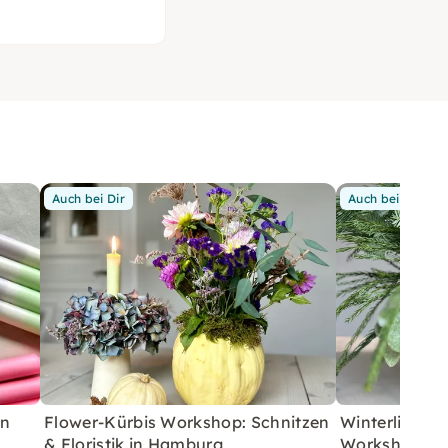
Auch bei Dir
Auch bei Dir
in
Flower-Kürbis Workshop: Schnitzen
Winterlicher 
& Floristik in Hamburg
Workshop in