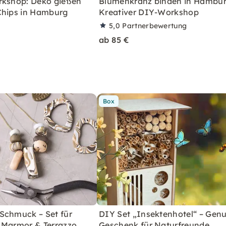
rkshop: Deko gießen
Blumenkranz binden in Hambur
Chips in Hamburg
Kreativer DIY-Workshop
5,0
Partnerbewertung
ab 85 €
Box
Schmuck – Set für
DIY Set „Insektenhotel“ – Genu
 Marmor & Terrazzo
Geschenk für Naturfreunde