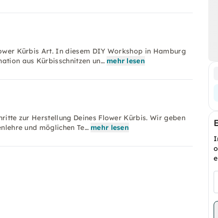
Flower Kürbis Art. In diesem DIY Workshop in Hamburg
nation aus Kürbisschnitzen un…
mehr lesen
hritte zur Herstellung Deines Flower Kürbis. Wir geben
benlehre und möglichen Te…
mehr lesen
I
o
e