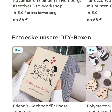
Adventskranz binden in Hamburg:
Terrazzo Wo
Kreativer DIY-Workshop
mit bunten 
5,0
Partnerbewertung
5,0
ab 86 €
ab 68 €
Entdecke unsere DIY-Boxen
Box
Box
Erlebnis-Kochbox für Paare
Polymerton-
zuhause
zuhause mit