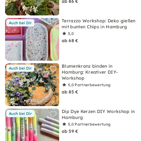
ab 86 €
Terrazzo Workshop: Deko gießen
Auch bei Dir
mit bunten Chips in Hamburg
5,0
ab 68 €
Blumenkranz binden in
Auch bei Dir
Hamburg: Kreativer DIY-
Workshop
5,0
Partnerbewertung
ab 85 €
Dip Dye Kerzen DIY Workshop in
Auch bei Dir
Hamburg
5,0
Partnerbewertung
ab 59 €