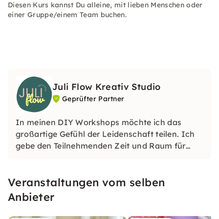
Diesen Kurs kannst Du alleine, mit lieben Menschen oder
einer Gruppe/einem Team buchen.
Juli Flow Kreativ Studio
Geprüfter Partner
In meinen DIY Workshops möchte ich das
großartige Gefühl der Leidenschaft teilen. Ich
gebe den Teilnehmenden Zeit und Raum für
sich selbst und ihre Gedanken. Sie werden
erfahren, wie wunderbar und befreiend es ist,
Veranstaltungen vom selben
kreativ zu schaffen.
Anbieter