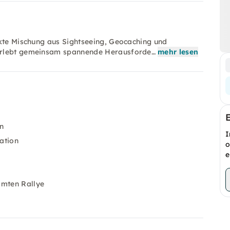
ekte Mischung aus Sightseeing, Geocaching und
 erlebt gemeinsam spannende Herausforde…
mehr lesen
n
I
ation
o
e
amten Rallye