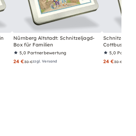
in
Nürnberg Altstadt: Schnitzeljagd-
Schnitzeljagd
Box für Familien
Cottbus
5,0
Partnerbewertung
5,0
Partner
24 €
24 €
zzgl. Versand
zzgl. V
30 €
30 €