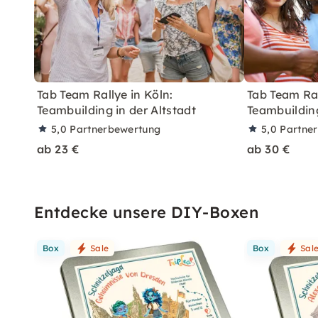
Tab Team Rallye in Köln:
Tab Team Ra
Teambuilding in der Altstadt
Teambuildin
5,0
Partnerbewertung
5,0
Partne
ab 23 €
ab 30 €
Entdecke unsere DIY-Boxen
Box
Sale
Box
Sal