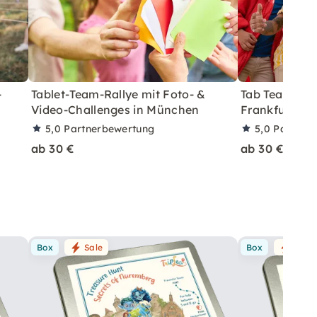
-
Tablet-Team-Rallye mit Foto- &
Tab Team Rall
Video-Challenges in München
Frankfurt erl
5,0
Partnerbewertung
5,0
Partner
ab 30 €
ab 30 €
Box
Sale
Box
Sale