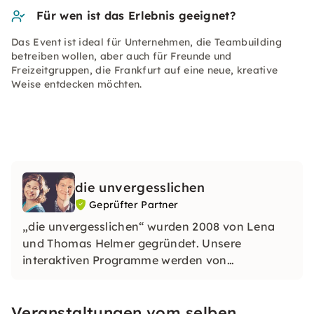
Für wen ist das Erlebnis geeignet?
Das Event ist ideal für Unternehmen, die Teambuilding
betreiben wollen, aber auch für Freunde und
Freizeitgruppen, die Frankfurt auf eine neue, kreative
Weise entdecken möchten.
die unvergesslichen
Geprüfter Partner
„die unvergesslichen“ wurden 2008 von Lena
und Thomas Helmer gegründet. Unsere
interaktiven Programme werden von
ausgebildeten Schauspielern durchgeführt und
bestechen durch Witz, Kreativität und viel
Veranstaltungen vom selben
Raum für individuelle Momente.