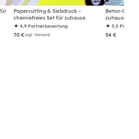
für
Papercutting & Siebdruck –
Beton-Ostera
chemiefreies Set für zuhause
zuhause mit A
4,9
Partnerbewertung
5,0
Partner
70 €
54 €
zzgl. Versand