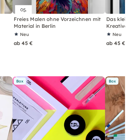
Freies Malen ohne Vorzeichnen mit
Das kleine Det
Material in Berlin
Kreative Art 
Neu
Neu
ab 45 €
ab 45 €
Box
Box