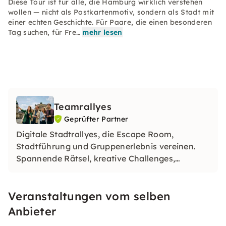
Diese Tour ist für alle, die Hamburg wirklich verstehen
wollen — nicht als Postkartenmotiv, sondern als Stadt mit
einer echten Geschichte. Für Paare, die einen besonderen
Tag suchen, für Fre…
mehr lesen
Teamrallyes
Geprüfter Partner
Digitale Stadtrallyes, die Escape Room,
Stadtführung und Gruppenerlebnis vereinen.
Spannende Rätsel, kreative Challenges,
unvergessliche Momente — für JGA-Gruppen
und Firmenteams. Über 10.000 zufriedene
Veranstaltungen vom selben
Gruppen. Einfach buchen und loslegen.
Anbieter