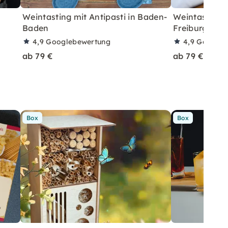
Weintasting mit Antipasti in Baden-
Weintasting m
Baden
Freiburg
4,9
Googlebewertung
4,9
Googleb
ab 79 €
ab 79 €
Box
Box