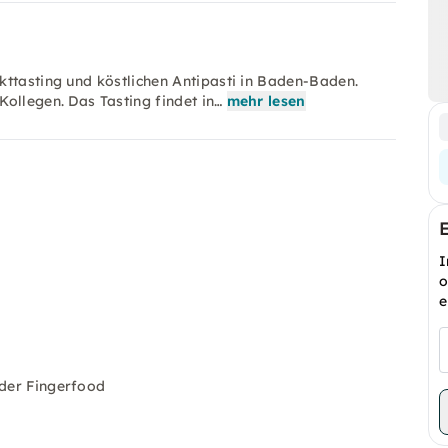
kttasting und köstlichen Antipasti in Baden-Baden.
ollegen. Das Tasting findet in…
mehr lesen
I
o
e
oder Fingerfood