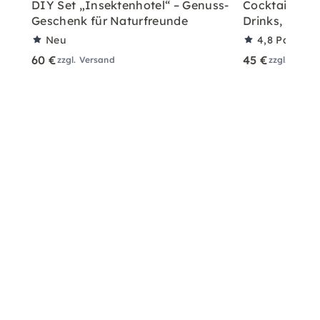
DIY Set „Insektenhotel“ – Genuss-
Cocktail-Box 
Geschenk für Naturfreunde
Drinks, mit/o
Neu
4,8
Partner
60 €
45 €
zzgl. Versand
zzgl. Versa