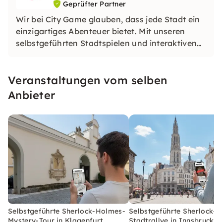
Geprüfter Partner
Wir bei City Game glauben, dass jede Stadt ein
einzigartiges Abenteuer bietet. Mit unseren
selbstgeführten Stadtspielen und interaktiven
Touren kannst du Städte auf eine ganz neue Art
entdecken. Löse herausfordernde Rätsel,
Veranstaltungen vom selben
entdecke versteckte Juwelen und lerne etwas
Neues, während du die Stadt erkundest.
Anbieter
Selbstgeführte Sherlock-Holmes-
Selbstgeführte Sherlock-
Mystery-Tour in Klagenfurt
Stadtrallye in Innsbruck