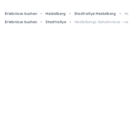
Erlebnisse buchen
Heidelberg
Stadtrallye Heidelberg
Heid
Erlebnisse buchen
Stadtrallye
Heidelbergs Geheimnisse – selb