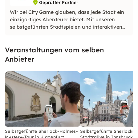
Geprüfter Partner
Wir bei City Game glauben, dass jede Stadt ein
einzigartiges Abenteuer bietet. Mit unseren
selbstgeführten Stadtspielen und interaktiven
Touren kannst du Städte auf eine ganz neue Art
entdecken. Löse herausfordernde Rätsel,
Veranstaltungen vom selben
entdecke versteckte Juwelen und lerne etwas
Neues, während du die Stadt erkundest.
Anbieter
Selbstgeführte Sherlock-Holmes-
Selbstgeführte Sherlock-
Mystery-Tour in Klagenfurt
Stadtrallye in Innsbruck