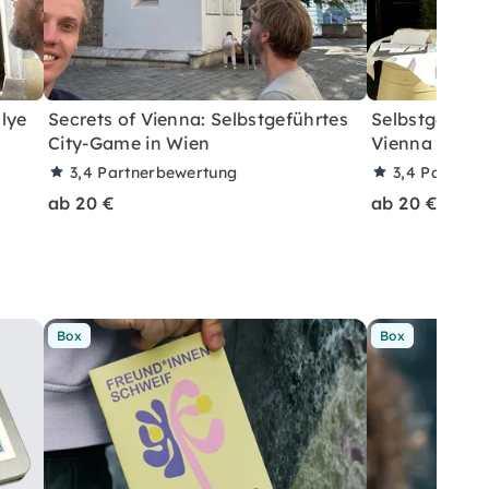
lye
Secrets of Vienna: Selbstgeführtes
Selbstgeführ
City-Game in Wien
Vienna Syndi
3,4
Partnerbewertung
3,4
Partner
ab 20 €
ab 20 €
Box
Box