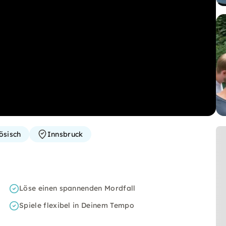
ösisch
Innsbruck
Löse einen spannenden Mordfall
Spiele flexibel in Deinem Tempo