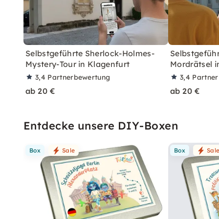
Selbstgeführte Sherlock-Holmes-
Selbstgefüh
Mystery-Tour in Klagenfurt
Mordrätsel i
3,4
Partnerbewertung
3,4
Partne
ab 20 €
ab 20 €
Entdecke unsere DIY-Boxen
Box
Sale
Box
Sal