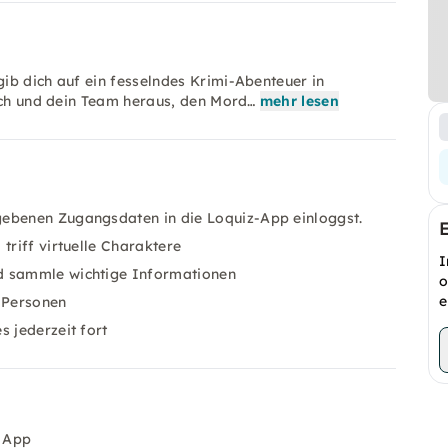
ib dich auf ein fesselndes Krimi-Abenteuer in
dich und dein Team heraus, den Mord…
mehr lesen
gebenen Zugangsdaten in die Loquiz-App einloggst.
triff virtuelle Charaktere
I
nd sammle wichtige Informationen
o
e
e Personen
s jederzeit fort
z App