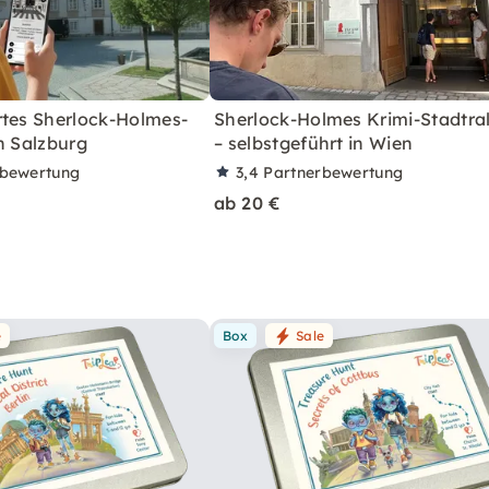
rtes Sherlock-Holmes-
Sherlock-Holmes Krimi-Stadtral
n Salzburg
– selbstgeführt in Wien
rbewertung
3,4
Partnerbewertung
ab 20 €
e
Box
Sale