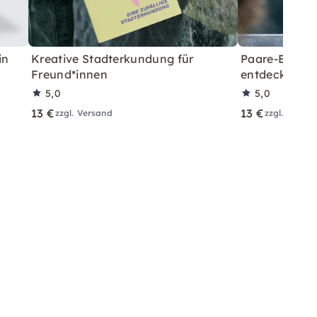
in
Kreative Stadterkundung für
Paare-Erkund
Freund*innen
entdecken
5,0
5,0
13 €
13 €
zzgl. Versand
zzgl. Versa