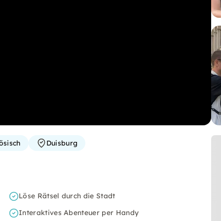
ösisch
Duisburg
Löse Rätsel durch die Stadt
Interaktives Abenteuer per Handy