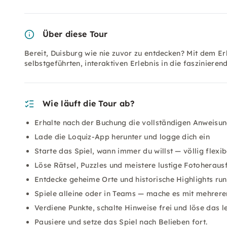
Über diese Tour
Bereit, Duisburg wie nie zuvor zu entdecken? Mit dem Er
selbstgeführten, interaktiven Erlebnis in die fasziniere
Wie läuft die Tour ab?
Erhalte nach der Buchung die vollständigen Anweisu
Lade die Loquiz-App herunter und logge dich ein
Starte das Spiel, wann immer du willst — völlig flexib
Löse Rätsel, Puzzles und meistere lustige Fotoherau
Entdecke geheime Orte und historische Highlights ru
Spiele alleine oder in Teams — mache es mit mehrer
Verdiene Punkte, schalte Hinweise frei und löse das le
Pausiere und setze das Spiel nach Belieben fort.