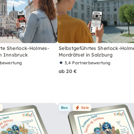
rte Sherlock-Holmes-
Selbstgeführtes Sherlock-Holm
in Innsbruck
Mordrätsel in Salzburg
rbewertung
3,4
Partnerbewertung
ab 20 €
e
Box
Sale