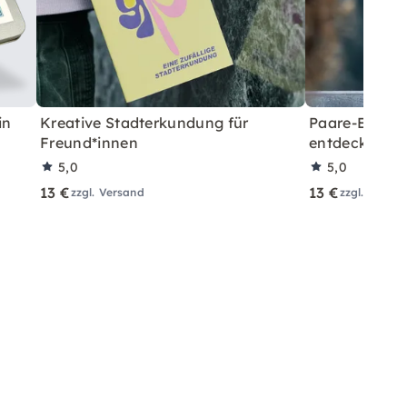
in
Kreative Stadterkundung für
Paare-Erkund
Freund*innen
entdecken
5,0
5,0
13 €
13 €
zzgl. Versand
zzgl. Versa