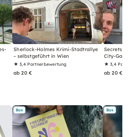
es-
Sherlock-Holmes Krimi-Stadtrallye
Secrets of Vi
– selbstgeführt in Wien
City-Game in
3,4
Partnerbewertung
3,4
Partner
ab 20 €
ab 20 €
Box
Box