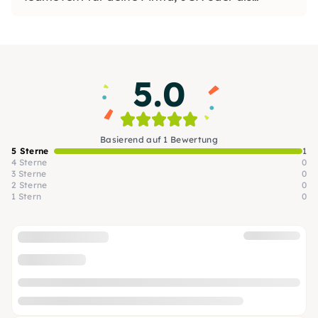
Geschenk. Besprecht mit uns eure
Wunschdrinks, ein spezielles Motto oder lasst
euch einfach überraschen.
5.0
Basierend auf 1 Bewertung
5 Sterne
1
4 Sterne
0
3 Sterne
0
2 Sterne
0
1 Stern
0