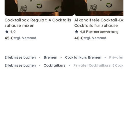
Cocktailbox Regular: 4 Cocktails
Alkoholfreie Cocktail-Box
zuhause mixen
Cocktails für zuhause
4,0
4,8
Partnerbewertung
45 €
40 €
zzgl. Versand
zzgl. Versand
Erlebnisse buchen
Bremen
Cocktailkurs Bremen
Privater C
Erlebnisse buchen
Cocktailkurs
Privater Cocktailkurs: 3 Cockta