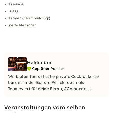
Freunde
JGAs
Firmen (Teambuilding!)
nette Menschen
Heldenbar
Geprüfter Partner
Wir bieten fantastische private Cocktailkurse
bei uns in der Bar an. Perfekt auch als
Teamevent für deine Firma, JGA oder als
Geschenk. Besprecht mit uns eure
Wunschdrinks, ein spezielles Motto oder lasst
Veranstaltungen vom selben
euch einfach überraschen.