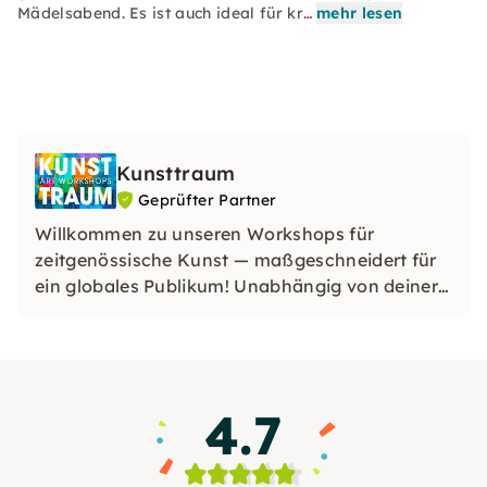
Mädelsabend. Es ist auch ideal für kr…
mehr lesen
Kunsttraum
Geprüfter Partner
Willkommen zu unseren Workshops für
zeitgenössische Kunst — maßgeschneidert für
ein globales Publikum! Unabhängig von deiner
Herkunft oder deinem Fachwissen sind unsere
Erlebnisse darauf ausgelegt, Kreativität
anzuregen und die vielfältige Kunstwelt im
pulsierenden Herzen Hamburgs zu feiern.
4.7
Begleite uns auf eine transformative
künstlerische Reise!