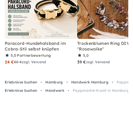
Paracord-Hundehalsband im
Trockenblumen Ring DIY-
Cobra-Stil selbst knüpfen
"Rosawolke"
5,0
Partnerbewertung
5,0
24 €
39 €
30 €
zzgl. Versand
zzgl. Versand
Erlebnisse buchen
Hamburg
Handwerk Hamburg
Pappmach
Erlebnisse buchen
Handwerk
Pappmaché-Kunst in Hamburg: 3