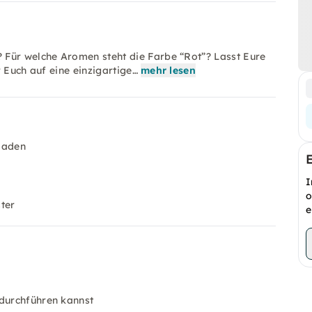
 Für welche Aromen steht die Farbe “Rot”? Lasst Eure
 Euch auf eine einzigartige…
mehr lesen
laden
I
o
ter
e
 durchführen kannst