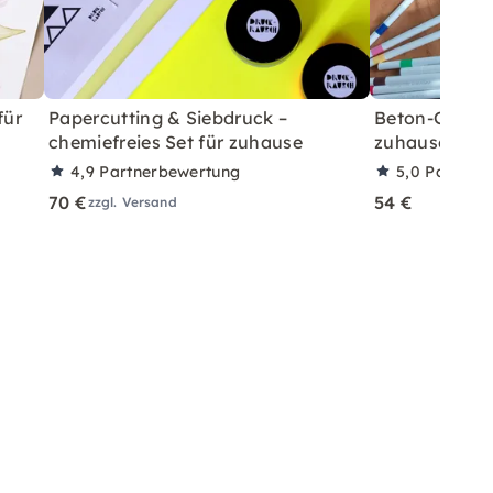
für
Papercutting & Siebdruck –
Beton-Ostera
chemiefreies Set für zuhause
zuhause mit A
4,9
Partnerbewertung
5,0
Partner
70 €
54 €
zzgl. Versand