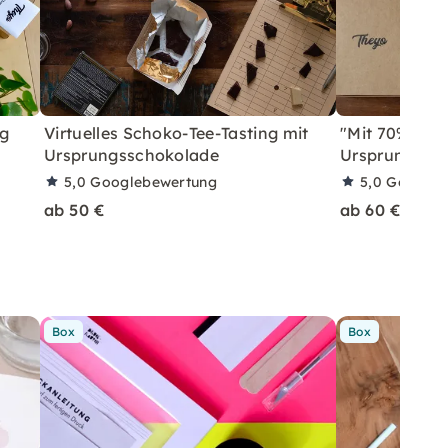
ng
Virtuelles Schoko-Tee-Tasting mit
"Mit 70% um d
Ursprungsschokolade
Ursprungssc
5,0
Googlebewertung
5,0
Googleb
ab 50 €
ab 60 €
Box
Box