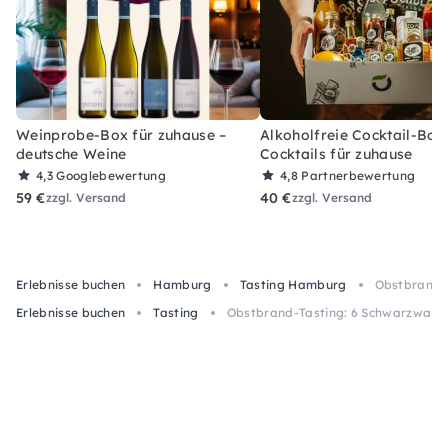
Weinprobe-Box für zuhause –
Alkoholfreie Cocktail-Box
deutsche Weine
Cocktails für zuhause
4,3
Googlebewertung
4,8
Partnerbewertung
59 €
40 €
zzgl. Versand
zzgl. Versand
Erlebnisse buchen
Hamburg
Tasting Hamburg
Obstbrand-
Erlebnisse buchen
Tasting
Obstbrand-Tasting: 6 Schwarzwald