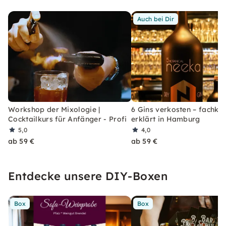
Auch bei Dir
Workshop der Mixologie |
6 Gins verkosten – fachku
Cocktailkurs für Anfänger - Profi
erklärt in Hamburg
5,0
4,0
ab 59 €
ab 59 €
Entdecke unsere DIY-Boxen
Box
Box