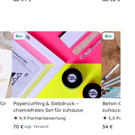
Box
Box
für
Papercutting & Siebdruck –
Beton-Ostera
chemiefreies Set für zuhause
zuhause mit A
4,9
Partnerbewertung
5,0
Partner
70 €
54 €
zzgl. Versand