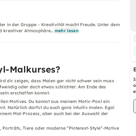
oder in der Gruppe - Kreativität macht Freude. Unter dem
nd kreativer Atmosphäre…
mehr lesen
yl-Malkurses?
I
ird dir zeigen, dass Malen gar nicht schwer sein muss
o
ufwendig oder doch etwas schlichter: Am Ende des
e
seln erschaffen kannst.
ellen Motives. Du kannst aus meinem Motiv-Pool ein
t. Natürlich darfst du auch ganz intuitiv malen. Egal
 deinem Mal-Prozess, aber auch bei der Auswahl der
 Porträts, Tiere oder moderne “Pinterest-Style”-Motive