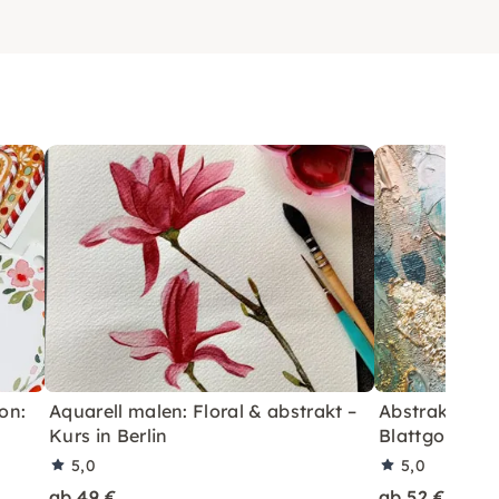
on:
Aquarell malen: Floral & abstrakt –
Abstraktes M
Kurs in Berlin
Blattgold in B
5,0
5,0
ab 49 €
ab 52 €