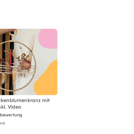
ckenblumenkranz mit
kl. Video
rbewertung
and