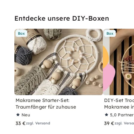
Entdecke unsere DIY-Boxen
Box
Box
Makramee Starter-Set:
DIY-Set Tro
Traumfänger für zuhause
Makramee in
Neu
5,0
Partne
33 €
39 €
zzgl. Versand
zzgl. Vers