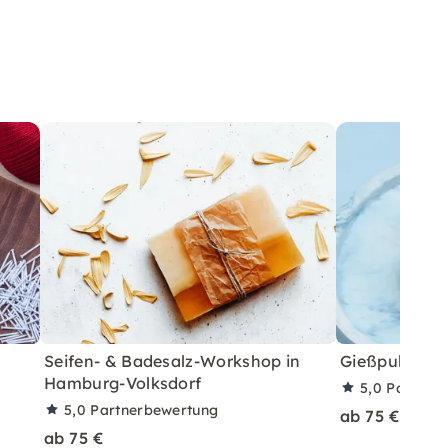
Seifen- & Badesalz-Workshop in
Gießpulver 
Hamburg-Volksdorf
5,0
Partner
5,0
Partnerbewertung
ab 75 €
ab 75 €