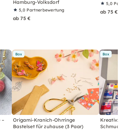
Hamburg-Volksdorf
5,0
Partner
5,0
Partnerbewertung
ab 75 €
ab 75 €
Box
Box
 –
Origami-Kranich-Ohrringe
Kreativzeit z
Bastelset für zuhause (3 Paar)
Schmuck aus