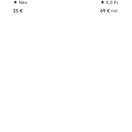
Neu
5,0
Partner
25 €
69 €
zzgl. Versa