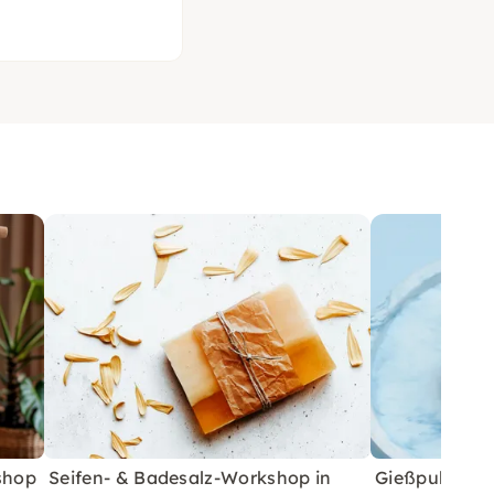
shop
Seifen- & Badesalz-Workshop in
Gießpulver 