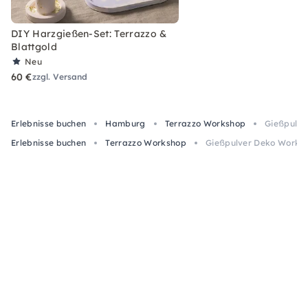
DIY Harzgießen-Set: Terrazzo &
Blattgold
Neu
60 €
zzgl. Versand
Erlebnisse buchen
Hamburg
Terrazzo Workshop
Gießpulve
Erlebnisse buchen
Terrazzo Workshop
Gießpulver Deko Works