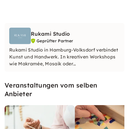
Rukami Studio
Geprüfter Partner
Rukami Studio in Hamburg-Volksdorf verbindet
Kunst und Handwerk. In kreativen Workshops
wie Makramée, Mosaik oder
Schmuckgestaltung entsteht Raum zum
Ausprobieren, Entschleunigen und für
Veranstaltungen vom selben
individuelle Erlebnisse – ob offen, privat oder
für besondere Anlässe.
Anbieter