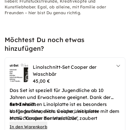
lieben: Frühstücksfreunde, Kreativköpfe und
Kunstliebhaber. Egal, ob alleine, mit Familie oder
Freunden – hier bist Du genau richtig.
Möchtest Du noch etwas
hinzufügen?
Linolschnitt-Set Cooper der
Waschbär
45,00 €
Das Set ist speziell für Jugendliche ab 10
Jahren und Erwachsene geeignet. Dank der
extra weichen Linolplatte ist es besonders
Set-Inhalt:
anfängerfreundlich. Cooper, mit seiner
Vorgedruckte, extra weiche Linolplatte mit dem
entzückenden Bommelmütze, zaubert
Motiv "Cooper der Waschbär"
winterlichen Charme in jede kreative Arbeit und
Linolschnittmesser für präzises und müheloses
In den Warenkorb