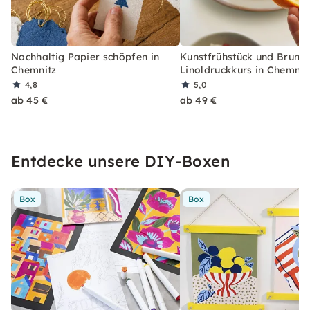
Nachhaltig Papier schöpfen in
Kunstfrühstück und Brunch
Chemnitz
Linoldruckkurs in Chemnit
4,8
5,0
ab 45 €
ab 49 €
Entdecke unsere DIY-Boxen
Box
Box