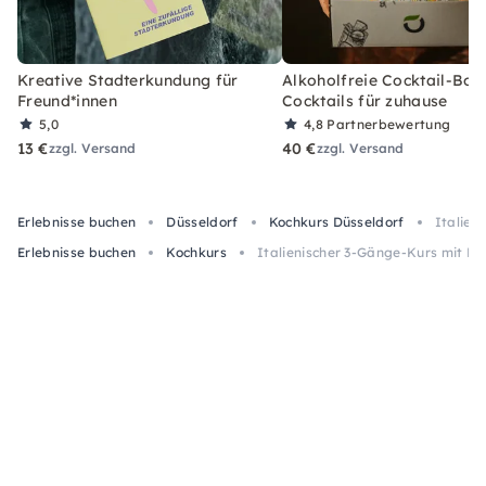
Kreative Stadterkundung für
Alkoholfreie Cocktail-Box
Freund*innen
Cocktails für zuhause
5,0
4,8
Partnerbewertung
13 €
40 €
zzgl. Versand
zzgl. Versand
Erlebnisse buchen
Düsseldorf
Kochkurs Düsseldorf
Italien
Erlebnisse buchen
Kochkurs
Italienischer 3-Gänge-Kurs mit L