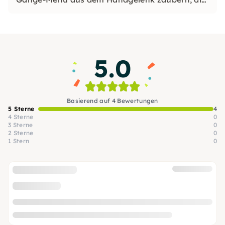
Familie mit selbstgemachtem Sushi oder
ausgefallenen Nudelkreationen überraschen
oder gar mit einem Festtagsbraten glänzen.
5.0
Basierend auf 4 Bewertungen
5 Sterne
4
4 Sterne
0
3 Sterne
0
2 Sterne
0
1 Stern
0