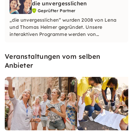
die unvergesslichen
Geprüfter Partner
„die unvergesslichen“ wurden 2008 von Lena
und Thomas Helmer gegründet. Unsere
interaktiven Programme werden von
ausgebildeten Schauspielern durchgeführt und
bestechen durch Witz, Kreativität und viel
Veranstaltungen vom selben
Raum für individuelle Momente.
Anbieter