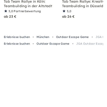
Tab Team Rallye in Köln:
Tab Team Rallye: Kreative
Teambuilding in der Altstadt
Teambuilding in Düsseldor
5,0
Partnerbewertung
5,0
ab 23 €
ab 26 €
Erlebnisse buchen
München
Outdoor Escape Game
JGA Out
Erlebnisse buchen
Outdoor Escape Game
JGA Outdoor Escape 