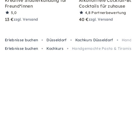
Kreative Stadterkundung für
Alkoholfreie Cocktail-Box
Freund*innen
Cocktails für zuhause
5,0
4,8
Partnerbewertung
13 €
40 €
zzgl. Versand
zzgl. Versand
Erlebnisse buchen
Düsseldorf
Kochkurs Düsseldorf
Handgem
Erlebnisse buchen
Kochkurs
Handgemachte Pasta & Tiramisu K