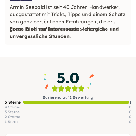
Armin Seebald ist seit 40 Jahren Handwerker,
ausgestattet mit Tricks, Tipps und einem Schatz
von ganz persönlichen Erfahrungen, die er
gerne in seinen Praxiskursen weitergibt.
Freue Dich auf interessante, lehrreiche und
unvergessliche Stunden.
5.0
Basierend auf 1 Bewertung
5 Sterne
1
4 Sterne
0
3 Sterne
0
2 Sterne
0
1 Stern
0