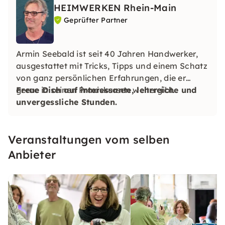
HEIMWERKEN Rhein-Main
Geprüfter Partner
Armin Seebald ist seit 40 Jahren Handwerker,
ausgestattet mit Tricks, Tipps und einem Schatz
von ganz persönlichen Erfahrungen, die er
gerne in seinen Praxiskursen weitergibt.
Freue Dich auf interessante, lehrreiche und
unvergessliche Stunden.
Veranstaltungen vom selben
Anbieter