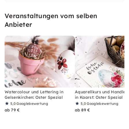
Bestandteil meines Lebens, der tief in mir
verwurzelt ist – Das Handarbeiten.
Veranstaltungen vom selben
Anbieter
Watercolour und Lettering in
Aquarellkurs und Handlett
Gelsenkirchen: Oster Spezial
in Kaarst: Oster Spezial
5,0
Googlebewertung
5,0
Googlebewertung
ab 79 €
ab 89 €