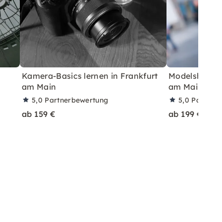
Kamera-Basics lernen in Frankfurt
Modelsharing 
am Main
am Main
5,0
Partnerbewertung
5,0
Partner
ab 159 €
ab 199 €