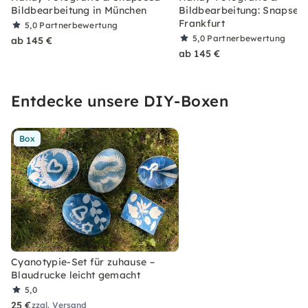
Bildbearbeitung in München
Bildbearbeitung: Snapseed
Frankfurt
5,0
Partnerbewertung
5,0
Partnerbewertung
ab 145 €
ab 145 €
Entdecke unsere DIY-Boxen
Box
Cyanotypie-Set für zuhause –
Blaudrucke leicht gemacht
5,0
25 €
zzgl. Versand