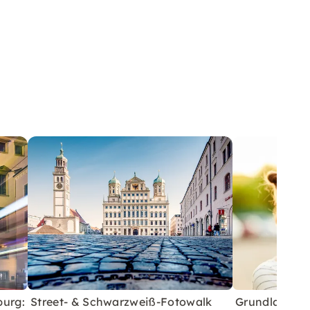
burg:
Street- & Schwarzweiß-Fotowalk
Grundlagen 1 