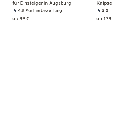
für Einsteiger in Augsburg
Knipse tolle B
4,8
Partnerbewertung
5,0
ab 99 €
ab 179 €