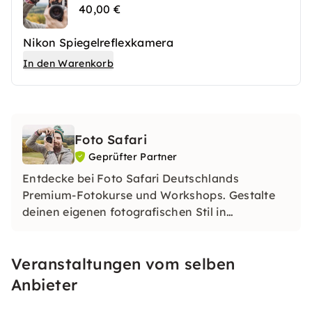
40,00 €
Nikon Spiegelreflexkamera
In den Warenkorb
Foto Safari
Geprüfter Partner
Entdecke bei Foto Safari Deutschlands
Premium-Fotokurse und Workshops. Gestalte
deinen eigenen fotografischen Stil in
einzigartigen Locations. Lerne, was das
perfekte Bild ausmacht und tauche ein in die
Veranstaltungen vom selben
Welt der Fotografie.
Anbieter